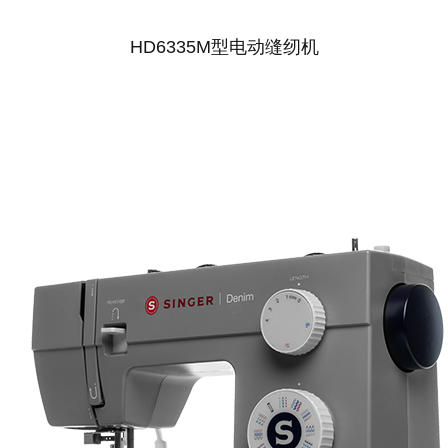
HD6335M型电动缝纫机