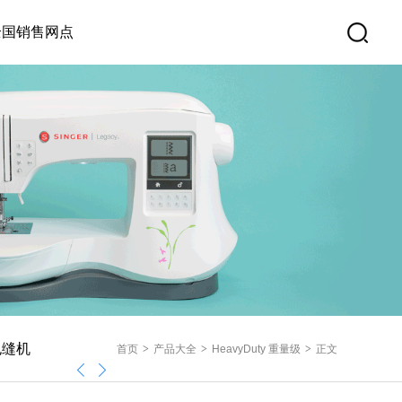
全国销售网点
包缝机
缝纫配件及衣物护
首页
>
产品大全
>
HeavyDuty 重量级
>
正文