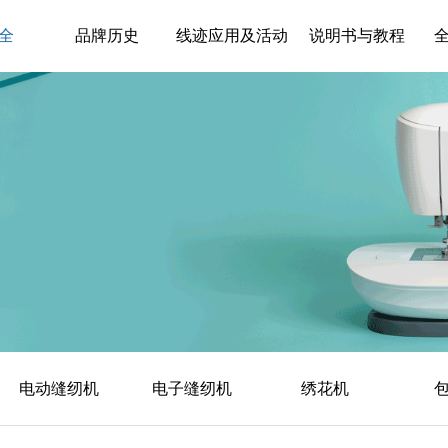
全
品牌历史
线迹应用及活动
说明书与教程
公告
电动缝纫机
电子缝纫机
绣花机