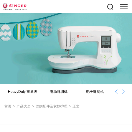
HeavyDuty 重量级
电动缝纫机
电子缝纫机
绣
首页
>
产品大全
>
缝纫配件及衣物护理
>
正文